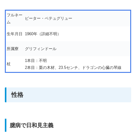
フルネー
ピーター・ペテュグリュー
ム
生年月日
1960年（詳細不明）
所属寮
グリフィンドール
1本目：不明
杖
2本目：栗の木材、23.5センチ、ドラゴンの心臓の琴線
性格
臆病で日和見主義