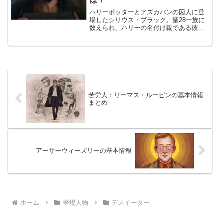
ハリーポッターとアズカバンの囚人に登
場したシリウス・ブラック。聖28一族に
数えられ、ハリーの名付け親である彼は
ポッター家を裏切った殺人犯としてアズ
カバンに投獄されていました。そもそも
なぜシリウスは無実なのに投獄されるこ
とになったのでしょうか。ハリポタの映
画でも原作でも語られなかった真実を紐
解いていきます。
苦労人：リーマス・ルーピンの基本情報
まとめ
アーサーウィーズリーの基本情報
ホーム
登場人物
デスイーター