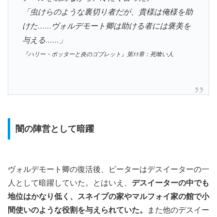
「虫けらのような裏切り者だが、貴様は俺様を助
けた……ヴォルデモート卿は助ける者には褒美を
与える……」
『ハリー・ポッターと炎のゴブレット』第33章：死喰い人
闇の陣営として暗躍
ヴォルデモート卿の復活後、ピーターはデスイーターの一
人として暗躍していた。とはいえ、
デスイーターの中でも
地位はかなり低く、スネイプの家やマルフォイ家の館で小
間使いのような役割を与えられていた。
また他のデスイー