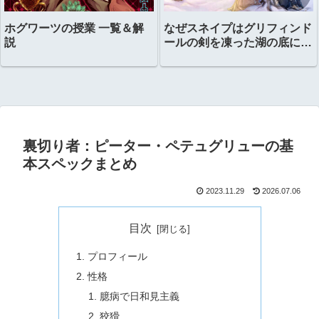
ホグワーツの授業 一覧＆解
なぜスネイプはグリフィンド
説
ールの剣を凍った湖の底に置
いたのか？
裏切り者：ピーター・ペテュグリューの基
本スペックまとめ
2023.11.29
2026.07.06
目次
プロフィール
性格
臆病で日和見主義
狡猾