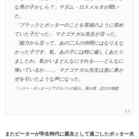
な男の子かしら？」マダム・ロスメルタが聞い
た。
「ブラックとポッターのことを英雄のように崇め
ていた子だった」 マクゴナガル先生が言った。
「能力から言って、あの二人の仲間にはなりえな
かった子です。私、あの子には時に厳しくあたり
ましたわ。私がいまどんなにそれを――どんなに
悔いているか……」 マクゴナガル先生は急に鼻か
ぜを引いたような声になった。
『ハリー・ポッターとアズカバンの囚人』第10章：忍びの地図
またピーターが学生時代に親友として過ごしたポッター夫