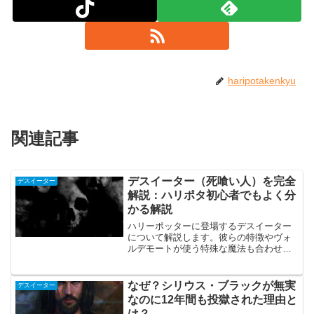
haripotakenkyu
関連記事
デスイーター（死喰い人）を完全
デスイーター
解説：ハリポタ初心者でもよく分
かる解説
ハリーポッターに登場するデスイーター
について解説します。彼らの特徴やヴォ
ルデモートが使う特殊な魔法も合わせて
解説しています。映画版のハリポタでは
分かりにくかった部分がこのページを読
むとより分かりやすくなります。
なぜ？シリウス・ブラックが無実
デスイーター
なのに12年間も投獄された理由と
は？