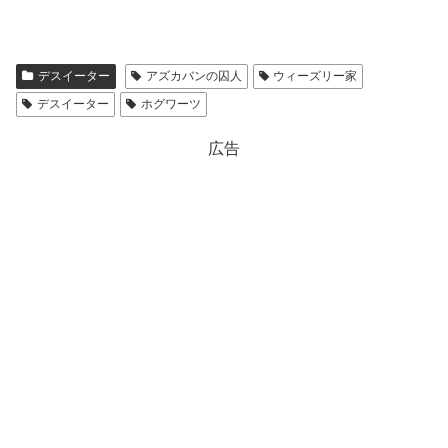
デスイーター
アズカバンの囚人
ウィーズリー家
デスイーター
ホグワーツ
広告