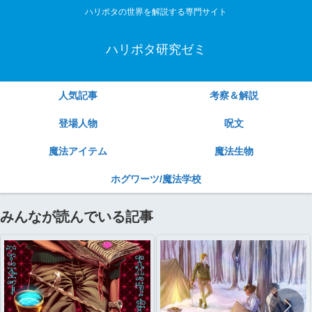
ハリポタの世界を解説する専門サイト
ハリポタ研究ゼミ
人気記事
考察＆解説
登場人物
呪文
魔法アイテム
魔法生物
ホグワーツ/魔法学校
みんなが読んでいる記事