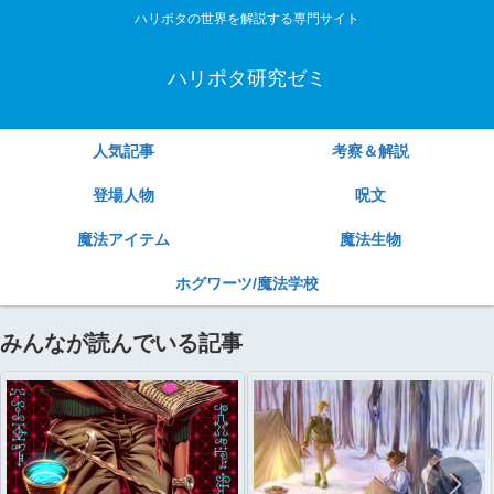
ハリポタの世界を解説する専門サイト
ハリポタ研究ゼミ
人気記事
考察＆解説
登場人物
呪文
魔法アイテム
魔法生物
ホグワーツ/魔法学校
みんなが読んでいる記事