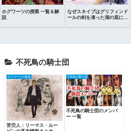
ホグワーツの授業 一覧＆解
なぜスネイプはグリフィンド
説
ールの剣を凍った湖の底に置
いたのか？
不死鳥の騎士団
ホグワーツの教員
不死鳥の騎士団
不死鳥の騎士団のメンバ
ー 一覧
苦労人：リーマス・ルー