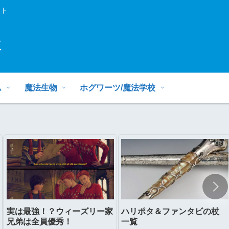
イト
ミ
ム
魔法生物
ホグワーツ/魔法学校
実は最強！？ウィーズリー家
ハリポタ＆ファンタビの杖
兄弟は全員優秀！
一覧