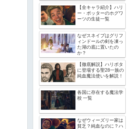
【全キャラ紹介】ハリ
ー・ポッターのホグワ
ーツの生徒一覧
なぜスネイプはグリフ
ィンドールの剣を凍っ
た湖の底に置いたの
か？
【徹底解説】ハリポタ
に登場する聖28一族の
純血魔法使いを解説！
各国に存在する魔法学
校 一覧
なぜウィーズリー家は
貧乏？純血なのに？ハ