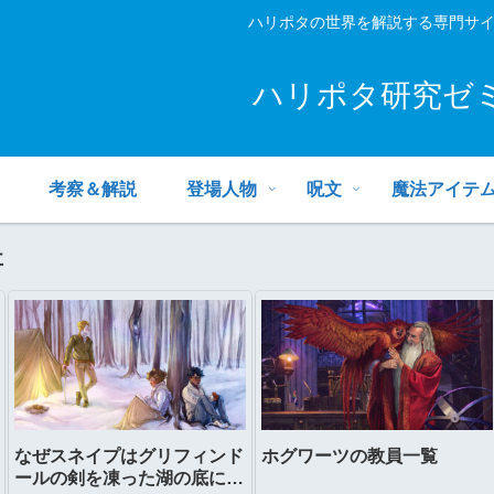
ハリポタの世界を解説する専門サ
ハリポタ研究ゼ
考察＆解説
登場人物
呪文
魔法アイテ
事
なぜスネイプはグリフィンド
ホグワーツの教員一覧
ールの剣を凍った湖の底に置