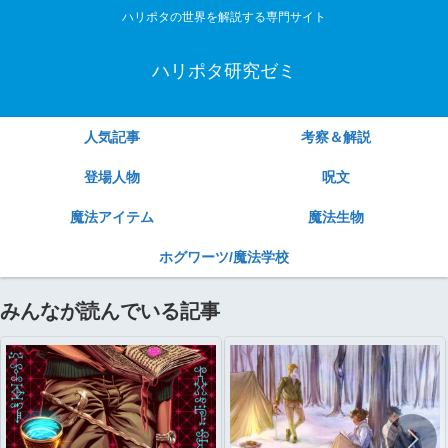
ハリポタの世界を解説する専門サイト
ハリポタ研究ゼミ
人気記事
考察＆解説
登場人物
呪文
魔法アイテム
魔法生物
ホグワーツ/魔法学校
みんなが読んでいる記事