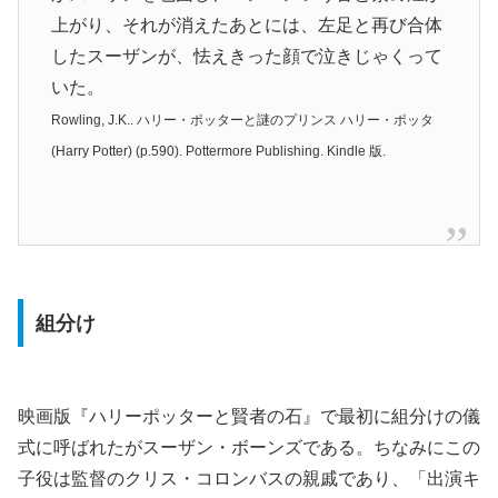
上がり、それが消えたあとには、左足と再び合体
したスーザンが、怯えきった顔で泣きじゃくって
いた。
Rowling, J.K.. ハリー・ポッターと謎のプリンス ハリー・ポッタ
(Harry Potter) (p.590). Pottermore Publishing. Kindle 版.
組分け
映画版『ハリーポッターと賢者の石』で最初に組分けの儀
式に呼ばれたがスーザン・ボーンズである。ちなみにこの
子役は監督のクリス・コロンバスの親戚であり、「出演キ