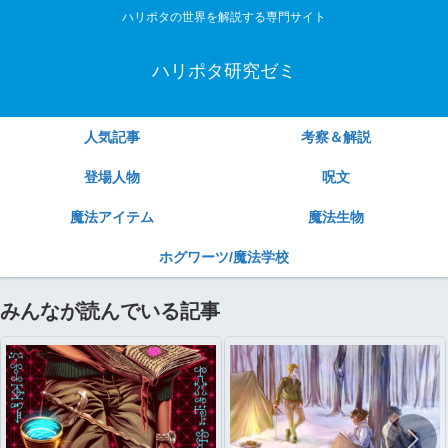
ハリポタの世界を解説する専門サイト
ハリポタ研究ゼミ
人気記事
考察＆解説
登場人物
呪文
魔法アイテム
魔法生物
ホグワーツ/魔法学校
みんなが読んでいる記事