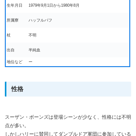
生年月日
1979年
9月1日
から
1980年
8月
所属寮
ハッフルパフ
杖
不明
出自
半純血
地位など
ー
性格
スーザン・ボーンズは登場シーンが少なく、性格には不明
点が多い。
しかしハリーに賛同してダンブルドア軍団に参加している