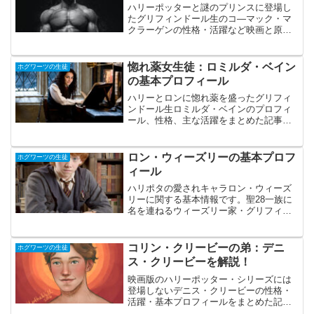
ハリーポッターと謎のプリンスに登場し
たグリフィンドール生のコ―マック・マ
クラーゲンの性格・活躍など映画と原作
の情報を総合的にまとめて分かりやすく
解説した記事です。
惚れ薬女生徒：ロミルダ・ベイン
ホグワーツの生徒
の基本プロフィール
ハリーとロンに惚れ薬を盛ったグリフィ
ンドール生ロミルダ・ベインのプロフィ
ール、性格、主な活躍をまとめた記事で
す。
ロン・ウィーズリーの基本プロフ
ホグワーツの生徒
ィール
ハリポタの愛されキャラロン・ウィーズ
リーに関する基本情報です。聖28一族に
名を連ねるウィーズリー家・グリフィン
ドール出身のロンの基本スペックをまと
めた記事です。
コリン・クリービーの弟：デニ
ホグワーツの生徒
ス・クリービーを解説！
映画版のハリーポッター・シリーズには
登場しないデニス・クリービーの性格・
活躍・基本プロフィールをまとめた記事
です。原作では度々登場するハリーの追