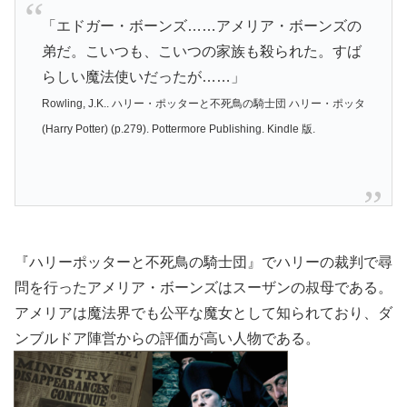
「エドガー・ボーンズ……アメリア・ボーンズの
弟だ。こいつも、こいつの家族も殺られた。すば
らしい魔法使いだったが……」
Rowling, J.K.. ハリー・ポッターと不死鳥の騎士団 ハリー・ポッタ
(Harry Potter) (p.279). Pottermore Publishing. Kindle 版.
『ハリーポッターと不死鳥の騎士団』でハリーの裁判で尋
問を行ったアメリア・ボーンズはスーザンの叔母である。
アメリアは魔法界でも公平な魔女として知られており、ダ
ンブルドア陣営からの評価が高い人物である。