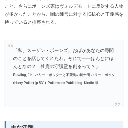
こと、さらにボーンズ家はヴォルデモートに反対する人物
が多かったことから、闇の陣営に対する抵抗心と正義感を
持っていると推察される。
「私、スーザン・ボーンズ。おばがあなたの尋問
のことを話してくれたわ。それで――ほんとにほ
んとなの？ 牡鹿の守護霊を創るって？」
Rowling, J.K.. ハリー・ポッターと不死鳥の騎士団 ハリー・ポッタ
(Harry Potter) (p.531). Pottermore Publishing. Kindle 版.
主な活躍