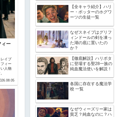
【全キャラ紹介】ハリ
ー・ポッターのホグワ
ーツの生徒一覧
なぜスネイプはグリフ
ィンドールの剣を凍っ
た湖の底に置いたの
フィー
か？
【徹底解説】ハリポタ
たレイブ
に登場する聖28一族の
ロフィー
ない人物
純血魔法使いを解説！
す。
026.08.05
各国に存在する魔法学
校 一覧
なぜウィーズリー家は
貧乏？純血なのに？ハ