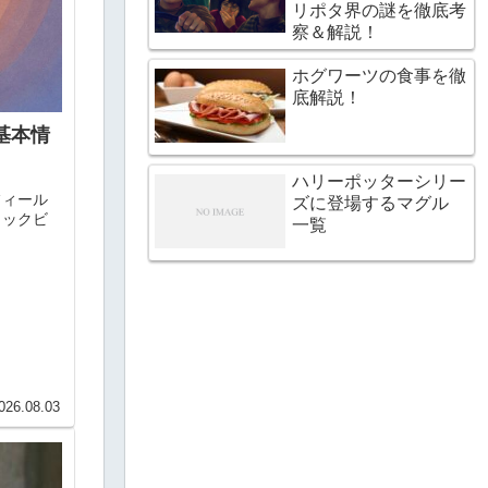
リポタ界の謎を徹底考
察＆解説！
ホグワーツの食事を徹
底解説！
基本情
ハリーポッターシリー
フィール
ズに登場するマグル
ィックビ
一覧
。
026.08.03