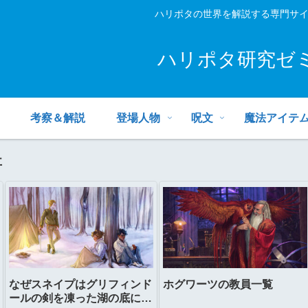
ハリポタの世界を解説する専門サ
ハリポタ研究ゼ
考察＆解説
登場人物
呪文
魔法アイテ
事
なぜスネイプはグリフィンド
ホグワーツの教員一覧
ールの剣を凍った湖の底に置