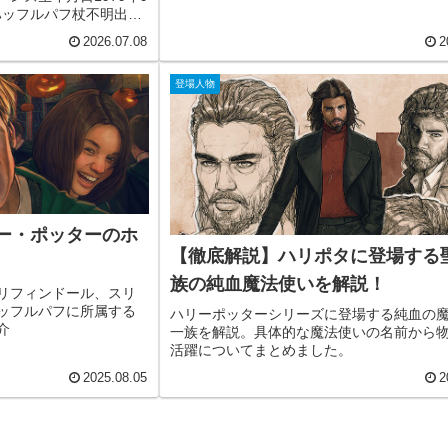
寮ハッフルパフ杖不明出自
・ボーンズは登場...
2026.07.08
2
登場人物
ー・ポッターのホ
【徹底解説】ハリポタに登場する聖
族の純血魔法使いを解説！
リフィンドール、スリ
ッフルパフに所属する
ハリーポッターシリーズに登場する純血の
介
一族を解説。具体的な魔法使いの名前から
活躍についてまとめました。
2025.08.05
2