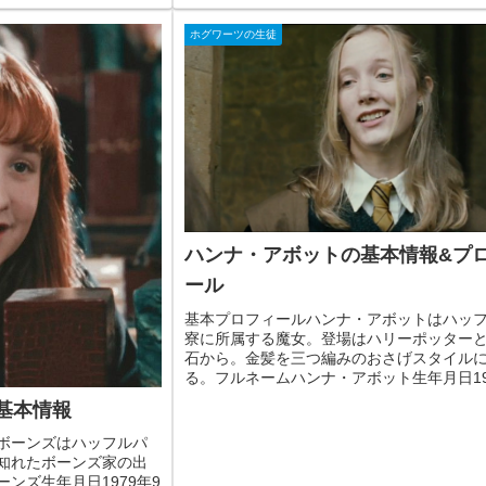
ホグワーツの生徒
ハンナ・アボットの基本情報&プ
ール
基本プロフィールハンナ・アボットはハッ
寮に所属する魔女。登場はハリーポッター
石から。金髪を三つ編みのおさげスタイル
る。フルネームハンナ・アボット生年月日19
1日から1980年8月所属寮ハッフルパフ杖不明
基本情報
ボーンズはハッフルパ
知れたボーンズ家の出
ンズ生年月日1979年9