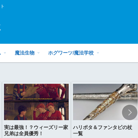
イト
ミ
ム
魔法生物
ホグワーツ/魔法学校
実は最強！？ウィーズリー家
ハリポタ＆ファンタビの杖
兄弟は全員優秀！
一覧