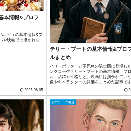
基本情報&プロフ
ベルビィの基本情報&プ
いや映画では描かれな
テリー・ブートの基本情報&プロ
ルまとめ
ハリーポッターと不死鳥の騎士団に登場し
ンクロー生テリー・ブートの基本情報、プ
ル、活躍や性格など、映画には描かれてい
像やキャラクターの詳細をまとめた記事で
2026.08.05
2
ホグワーツの生徒