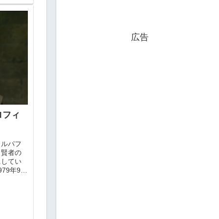
広告
ロフィ
フルパフ
と賢者の
にしてい
79年9月
出自...