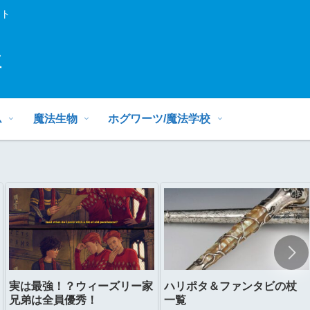
イト
ミ
ム
魔法生物
ホグワーツ/魔法学校
実は最強！？ウィーズリー家
ハリポタ＆ファンタビの杖
兄弟は全員優秀！
一覧