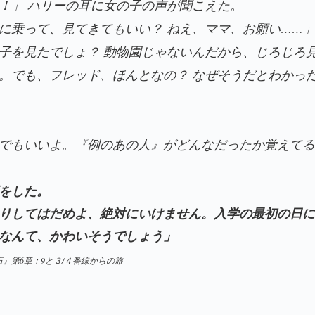
！」 ハリーの耳に女の子の声が聞こえた。
に乗って、見てきてもいい？ ねえ、ママ、お願い……
子を見たでしょ？ 動物園じゃないんだから、じろじろ
。でも、フレッド、ほんとなの？ なぜそうだとわかっ
でもいいよ。『例のあの人』がどんなだったか覚えて
をした。
りしてはだめよ、絶対にいけません。入学の最初の日
なんて、かわいそうでしょう」
』第6章：9と３/４番線からの旅