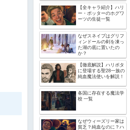
【全キャラ紹介】ハリ
ー・ポッターのホグワ
ーツの生徒一覧
なぜスネイプはグリフ
ィンドールの剣を凍っ
た湖の底に置いたの
か？
【徹底解説】ハリポタ
に登場する聖28一族の
純血魔法使いを解説！
各国に存在する魔法学
校 一覧
なぜウィーズリー家は
貧乏？純血なのに？ハ