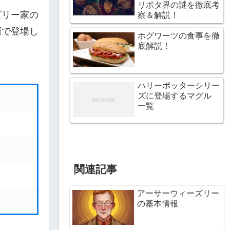
リポタ界の謎を徹底考
ズリー家の
察＆解説！
面で登場し
ホグワーツの食事を徹
底解説！
ハリーポッターシリー
ズに登場するマグル
一覧
関連記事
アーサーウィーズリー
の基本情報