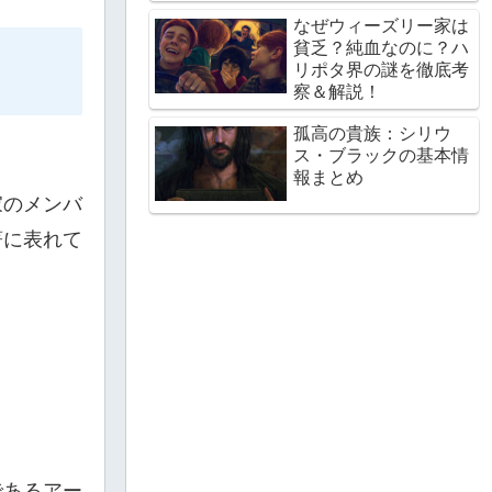
なぜウィーズリー家は
貧乏？純血なのに？ハ
リポタ界の謎を徹底考
察＆解説！
孤高の貴族：シリウ
ス・ブラックの基本情
報まとめ
家のメンバ
著に表れて
であるアー