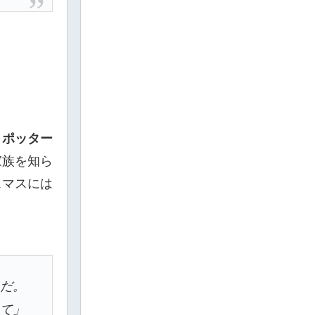
・ポッター
家族を知ら
スマスには
んだ。
んて」