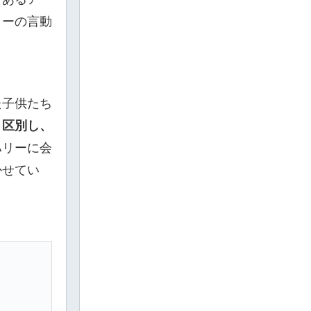
リーの言動
た子供たち
り区別し、
ハリーに会
かせてい