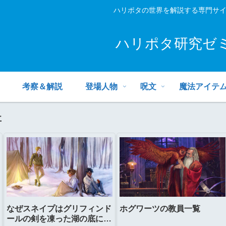
ハリポタの世界を解説する専門サ
ハリポタ研究ゼ
考察＆解説
登場人物
呪文
魔法アイテ
事
なぜスネイプはグリフィンド
ホグワーツの教員一覧
ールの剣を凍った湖の底に置