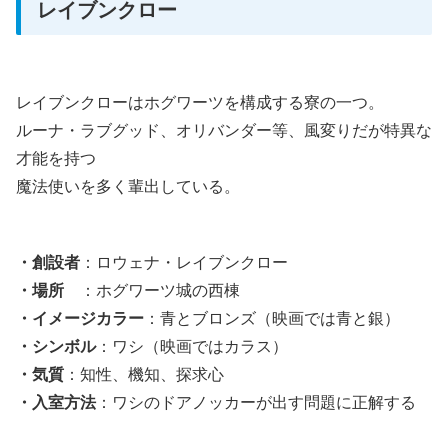
レイブンクロー
レイブンクローはホグワーツを構成する寮の一つ。
ルーナ・ラブグッド、オリバンダー等、風変りだが特異な
才能を持つ
魔法使いを多く輩出している。
・創設者
：ロウェナ・レイブンクロー
・場所
：ホグワーツ城の西棟
・イメージカラー
：青とブロンズ（映画では青と銀）
・シンボル
：ワシ（映画ではカラス）
・気質
：知性、機知、探求心
・入室方法
：ワシのドアノッカーが出す問題に正解する