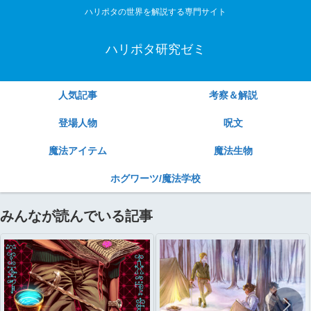
ハリポタの世界を解説する専門サイト
ハリポタ研究ゼミ
人気記事
考察＆解説
登場人物
呪文
魔法アイテム
魔法生物
ホグワーツ/魔法学校
みんなが読んでいる記事