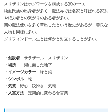
スリザリンはホグワーツを構成する寮の一つ。
純血氏族の出身者が多く、魔法界では名家と呼ばれる家系
や権力者との繋がりのある者が多い。
闇の魔法使いを多く輩出したという歴史があるが、善良な
人物も同様に多い。
グリフィンドール生とは何かと対立することが多い。
・創設者
：サラザール・スリザリン
・場所
：湖に面した地下
・イメージカラー
：緑と銀
・シンボル
：蛇
・気質
：野心、狡猾さ、気転
・入室方法
：定期的に変わる合言葉