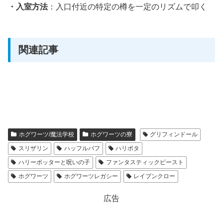
・入室方法
：入口付近の特定の樽を一定のリズムで叩く
関連記事
ホグワーツ/魔法学校
ホグワーツの寮
グリフィンドール
スリザリン
ハッフルパフ
ハリポタ
ハリーポッターと呪いの子
ファンタスティックビースト
ホグワーツ
ホグワーツレガシー
レイブンクロー
広告