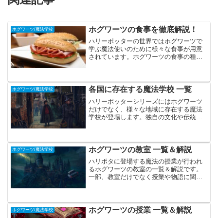
ホグワーツの食事を徹底解説！
ホグワーツ/魔法学校
ハリーポッターの世界ではホグワーツで
学ぶ魔法使いのために様々な食事が用意
されています。ホグワーツの食事の種
類、料理が作られる方法、クリスマスや
ハロウィーンの特別な料理など、魔法界
を彩るグルメについて解説します。
各国に存在する魔法学校 一覧
ホグワーツ/魔法学校
ハリーポッターシリーズにはホグワーツ
だけでなく、様々な地域に存在する魔法
学校が登場します。独自の文化や伝統を
守る魔法学校の知られざる世界を解説し
ていきます。
ホグワーツの教室 一覧＆解説
ホグワーツ/魔法学校
ハリポタに登場する魔法の授業が行われ
るホグワーツの教室の一覧＆解説です。
一部、教室だけでなく授業や物語に関連
する施設や部屋もまとめて紹介します。
ホグワーツの授業 一覧＆解説
ホグワーツ/魔法学校