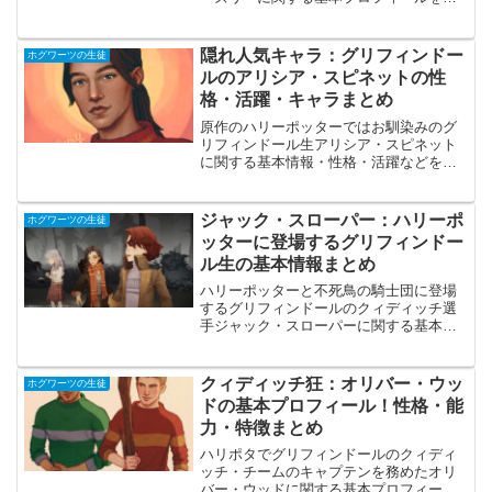
とめた記事です。パーシーの映画では描
かれなかった活躍や恋のエピソードなど
を詳しく解説しています。
隠れ人気キャラ：グリフィンドー
ホグワーツの生徒
ルのアリシア・スピネットの性
格・活躍・キャラまとめ
原作のハリーポッターではお馴染みのグ
リフィンドール生アリシア・スピネット
に関する基本情報・性格・活躍などをハ
リポタの原作・映画の情報から詳細に分
かりやすくまとめた記事。脇役だけど密
かに人気のあるキャラクターを徹底解説
ジャック・スローパー：ハリーポ
ホグワーツの生徒
しています。
ッターに登場するグリフィンドー
ル生の基本情報まとめ
ハリーポッターと不死鳥の騎士団に登場
するグリフィンドールのクィディッチ選
手ジャック・スローパーに関する基本プ
ロフィール・主な活躍を分かりすくまと
めた解説＆考察記事です。
クィディッチ狂：オリバー・ウッ
ホグワーツの生徒
ドの基本プロフィール！性格・能
力・特徴まとめ
ハリポタでグリフィンドールのクィディ
ッチ・チームのキャプテンを務めたオリ
バー・ウッドに関する基本プロフィール