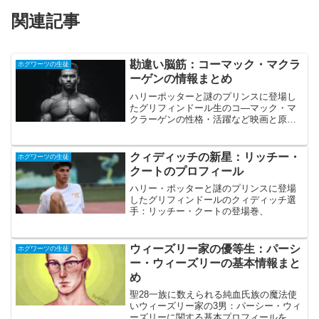
関連記事
勘違い脳筋：コーマック・マクラ
ホグワーツの生徒
ーゲンの情報まとめ
ハリーポッターと謎のプリンスに登場し
たグリフィンドール生のコ―マック・マ
クラーゲンの性格・活躍など映画と原作
の情報を総合的にまとめて分かりやすく
解説した記事です。
クィディッチの新星：リッチー・
ホグワーツの生徒
クートのプロフィール
ハリー・ポッターと謎のプリンスに登場
したグリフィンドールのクィディッチ選
手：リッチー・クートの登場巻、
ウィーズリー家の優等生：パーシ
ホグワーツの生徒
ー・ウィーズリーの基本情報まと
め
聖28一族に数えられる純血氏族の魔法使
いウィーズリー家の3男：パーシー・ウィ
ーズリーに関する基本プロフィールをま