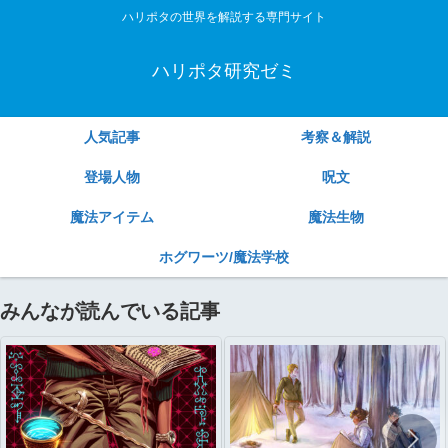
ハリポタの世界を解説する専門サイト
ハリポタ研究ゼミ
人気記事
考察＆解説
登場人物
呪文
魔法アイテム
魔法生物
ホグワーツ/魔法学校
みんなが読んでいる記事