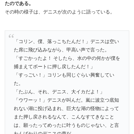
たのである。
その時の様子は、デニスが次のように語っている。
「コリン、僕、落っこちたんだ！」デニスは空い
た席に飛び込みながら、甲高い声で言った。
「すごかったよ！ そしたら、水の中の何かが僕を
捕まえてボートに押し戻したんだ！」
「すっごい！」コリンも同じぐらい興奮してい
た。
「たぶん、それ、デニス、大イカだよ！」
「ウワーッ！」デニスが叫んだ。嵐に波立つ底知
れない湖に投げ込まれ、巨大な湖の怪物によって
また押し戻されるなんて、こんなすてきなこと
は、願ったってめったに叶うものじゃない、と言
わんばかりのデニスの声だ。