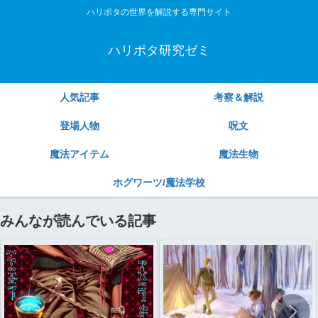
ハリポタの世界を解説する専門サイト
ハリポタ研究ゼミ
人気記事
考察＆解説
登場人物
呪文
魔法アイテム
魔法生物
ホグワーツ/魔法学校
みんなが読んでいる記事