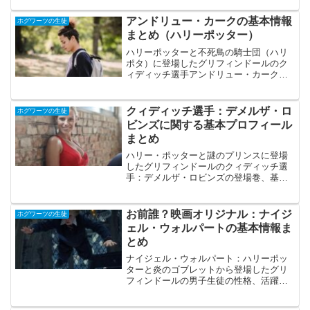
た記事です。
アンドリュー・カークの基本情報
ホグワーツの生徒
まとめ（ハリーポッター）
ハリーポッターと不死鳥の騎士団（ハリ
ポタ）に登場したグリフィンドールのク
ィディッチ選手アンドリュー・カークの
基本情報・活躍などを分かりすく包括的
にまとめた記事です。
クィディッチ選手：デメルザ・ロ
ホグワーツの生徒
ビンズに関する基本プロフィール
まとめ
ハリー・ポッターと謎のプリンスに登場
したグリフィンドールのクィディッチ選
手：デメルザ・ロビンズの登場巻、基本
情報、主な活躍をまとめた記事です。
お前誰？映画オリジナル：ナイジ
ホグワーツの生徒
ェル・ウォルパートの基本情報ま
とめ
ナイジェル・ウォルパート：ハリーポッ
ターと炎のゴブレットから登場したグリ
フィンドールの男子生徒の性格、活躍、
基本情報をまとめた記事です。映画オリ
ジナルキャラクターならではの設定やコ