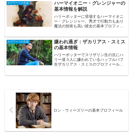
リン・クリービーとの違いを分かりやす
ハーマイオニー・グレンジャーの
ホグワーツの生徒
く解説しました。
基本情報を解説
ハリーポッターに登場するハーマイオニ
ー・グレンジャー。秀才で行動力もあり
魔法の技術も高い彼女の基本プロフィー
ルをまとめた記事です。マグル生まれで
ありながら、純血（聖28一族）の魔法使
いよりも優秀な彼女の包括的な情報を網
嫌われ過ぎ：ザカリアス・スミス
ホグワーツの生徒
羅しています。
の基本情報
ハリーポッターでスリザリン生の次にハ
リー達３人に嫌われているハッフルパフ
生ザカリアス・スミスのプロフィール、
性格、特技、主な活躍をまとめた記事で
す。原作ではお馴染みの脇役の情報が包
括的に分かります。
ロン・ウィーズリーの基本プロフィール