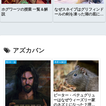
ホグワーツの授業 一覧＆解
なぜスネイプはグリフィンド
説
ールの剣を凍った湖の底に置
いたのか？
アズカバン
聖28一族
考察＆解説
ピーター・ペテュグリュ
ーはなぜウィーズリー家
のネズミになった？理由