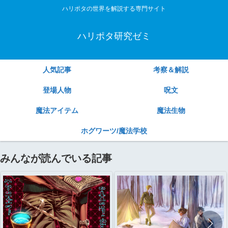
ハリポタの世界を解説する専門サイト
ハリポタ研究ゼミ
人気記事
考察＆解説
登場人物
呪文
魔法アイテム
魔法生物
ホグワーツ/魔法学校
みんなが読んでいる記事