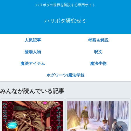
ハリポタの世界を解説する専門サイト
ハリポタ研究ゼミ
人気記事
考察＆解説
登場人物
呪文
魔法アイテム
魔法生物
ホグワーツ/魔法学校
みんなが読んでいる記事