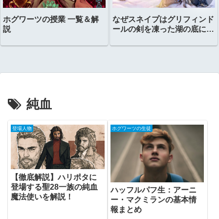
ホグワーツの授業 一覧＆解
なぜスネイプはグリフィンド
説
ールの剣を凍った湖の底に置
いたのか？
純血
登場人物
ホグワーツの生徒
【徹底解説】ハリポタに
登場する聖28一族の純血
ハッフルパフ生：アーニ
魔法使いを解説！
ー・マクミランの基本情
報まとめ