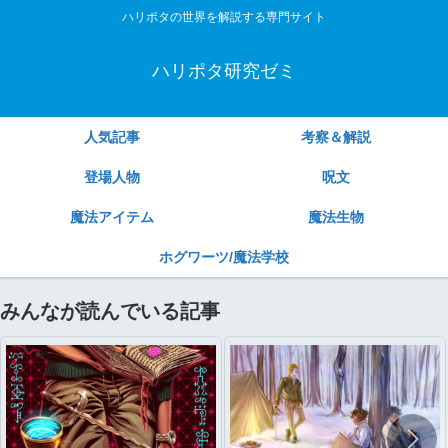
ハリポタの世界を解説する専門サイト
ハリポタ研究ゼミ
人気記事
考察＆解説
登場人物
呪文
魔法アイテム
魔法生物
ホグワーツ/魔法学校
みんなが読んでいる記事