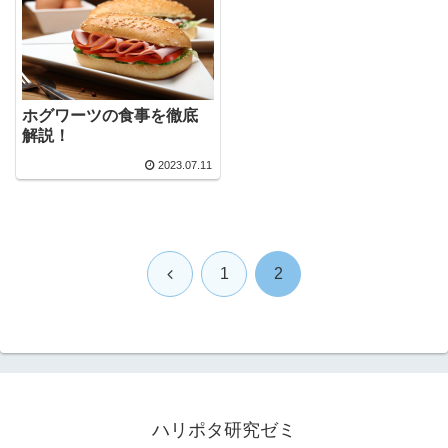
ホグワーツの食事を徹底
解説！
2023.07.11
前
1
2
へ
ハリポタ研究ゼミ