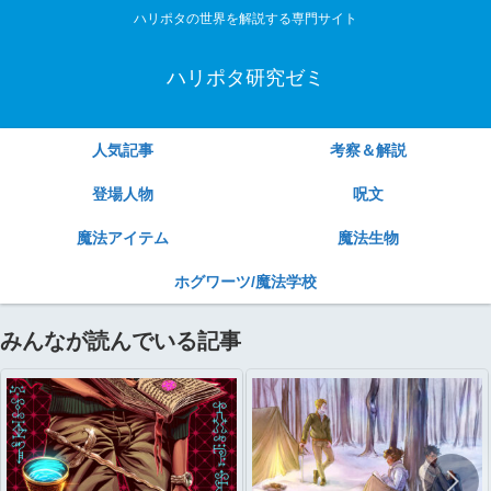
ハリポタの世界を解説する専門サイト
ハリポタ研究ゼミ
人気記事
考察＆解説
登場人物
呪文
魔法アイテム
魔法生物
ホグワーツ/魔法学校
みんなが読んでいる記事