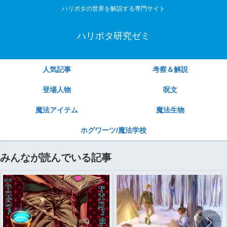
ハリポタの世界を解説する専門サイト
ハリポタ研究ゼミ
人気記事
考察＆解説
登場人物
呪文
魔法アイテム
魔法生物
ホグワーツ/魔法学校
みんなが読んでいる記事