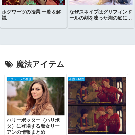
ホグワーツの授業 一覧＆解
なぜスネイプはグリフィンド
説
ールの剣を凍った湖の底に置
いたのか？
魔法アイテム
ホグワーツの生徒
考察＆解説
ハリーポッター（ハリポ
タ）に登場する魔女リー
アンの情報まとめ