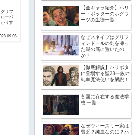
【全キャラ紹介】ハリ
るグリフ
ー・ポッターのホグワ
スローパ
ーツの生徒一覧
分かりす
023.09.06
なぜスネイプはグリフ
ィンドールの剣を凍っ
た湖の底に置いたの
か？
【徹底解説】ハリポタ
に登場する聖28一族の
純血魔法使いを解説！
各国に存在する魔法学
校 一覧
なぜウィーズリー家は
貧乏？純血なのに？ハ