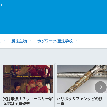
イト
ミ
ム
魔法生物
ホグワーツ/魔法学校
実は最強！？ウィーズリー家
ハリポタ＆ファンタビの杖
兄弟は全員優秀！
一覧