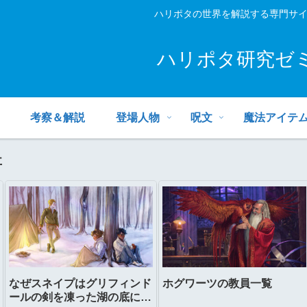
ハリポタの世界を解説する専門サ
ハリポタ研究ゼ
考察＆解説
登場人物
呪文
魔法アイテ
事
なぜスネイプはグリフィンド
ホグワーツの教員一覧
ールの剣を凍った湖の底に置