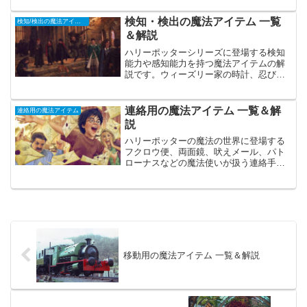
検知・検出の魔法アイテム 一覧
検知/検出の魔法アイテム
＆解説
ハリーポッターシリーズに登場する検知
能力や感知能力を持つ魔法アイテムの解
説です。ウィーズリー家の時計、忍びの
地図、かくれん防止器など、ハリポタに
登場する便利な警備アイテムの解説で
す。
連絡用の魔法アイテム 一覧＆解
連絡用の魔法アイテム
説
ハリーポッターの魔法の世界に登場する
フクロウ便、両面鏡、吠えメール、パト
ローナスなどの魔法使いが扱う連絡手段
について解説します。魔法界にはスマホ
はありませんが、魔法使い達は様々な方
法と道具を発明し、独自の方法でお互い
にコミュニケーションを取る方法を確立
しました。この記事はハリポタ魔法界の
通信手段に関する文化について解説して
いきます。
移動用の魔法アイテム 一覧＆解説