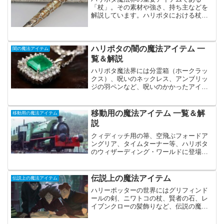
「杖」。その素材や強さ、持ち主などを
解説しています。ハリポタにおける杖と
は？杖は魔法を使うために必要な魔法ア
イテム。ほとんどの魔法使いは杖を介し
て様々な魔法を使う。魔法使いであれ
ば、基本的にどんな物を介して...
ハリポタの闇の魔法アイテム 一
闇の魔法アイテム
覧＆解説
ハリポタ魔法界には分霊箱（ホークラッ
クス）、呪いのネックレス、アンブリッ
ジの羽ペンなど、呪いのかかったアイテ
ムが多数存在します。触れただけで呪わ
れるものや、じわじわと体を蝕んでいく
アイテムなど、呪いの品々は多種多様で
移動用の魔法アイテム 一覧＆解
移動用の魔法アイテム
す。
説
クィディッチ用の箒、空飛ぶフォードア
ングリア、タイムターナー等、ハリポタ
のウィザーディング・ワールドに登場す
る移動用の魔法アイテムを一挙に紹介し
ます。ホグワーツ特急などの乗り物か
ら、便利な瞬間移動ができる魔法道具な
伝説上の魔法アイテム
伝説上の魔法アイテム
ど、ハリーポッターの世界は様々な魔法
ハリーポッターの世界にはグリフィンド
で溢れています。
ールの剣、ニワトコの杖、賢者の石、レ
イブンクローの髪飾りなど、伝説の魔法
アイテムが登場します。