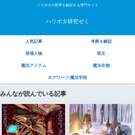
ハリポタの世界を解説する専門サイト
ハリポタ研究ゼミ
人気記事
考察＆解説
登場人物
呪文
魔法アイテム
魔法生物
ホグワーツ/魔法学校
みんなが読んでいる記事