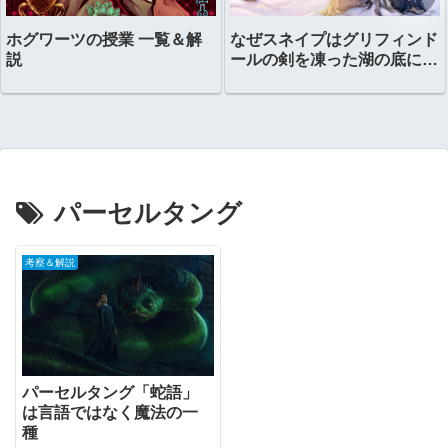
ホグワーツの授業 一覧＆解
なぜスネイプはグリフィンド
説
ールの剣を凍った湖の底に置
いたのか？
パーセルタング
考察＆解説
パーセルタング「蛇語」
は言語ではなく魔法の一
種