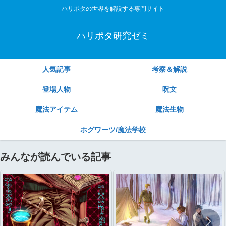
ハリポタの世界を解説する専門サイト
ハリポタ研究ゼミ
人気記事
考察＆解説
登場人物
呪文
魔法アイテム
魔法生物
ホグワーツ/魔法学校
みんなが読んでいる記事