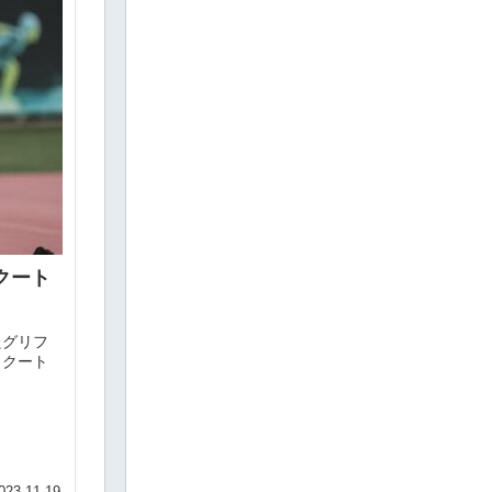
クート
たグリフ
・クート