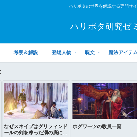
ハリポタの世界を解説する専門サ
ハリポタ研究ゼ
考察＆解説
登場人物
呪文
魔法アイテ
事
なぜスネイプはグリフィンド
ホグワーツの教員一覧
ールの剣を凍った湖の底に置