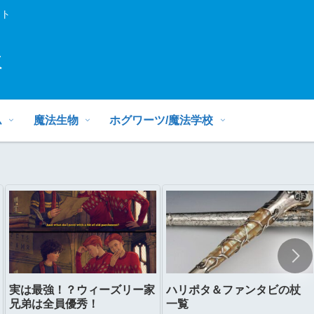
イト
ミ
ム
魔法生物
ホグワーツ/魔法学校
実は最強！？ウィーズリー家
ハリポタ＆ファンタビの杖
兄弟は全員優秀！
一覧