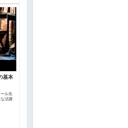
の基本
ドール生
主な活躍