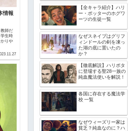
【全キャラ紹介】ハリ
本情報
ー・ポッターのホグワ
ーツの生徒一覧
き教師だ
、学生時
なぜスネイプはグリフ
分かりや
ィンドールの剣を凍っ
た湖の底に置いたの
か？
023.11.27
【徹底解説】ハリポタ
に登場する聖28一族の
純血魔法使いを解説！
各国に存在する魔法学
校 一覧
なぜウィーズリー家は
貧乏？純血なのに？ハ