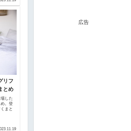
023.11.19
広告
グリフ
まとめ
登場した
とめ。登
すくまと
023.11.19