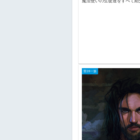
魔法使いの生徒達をすべて紹
聖28一族